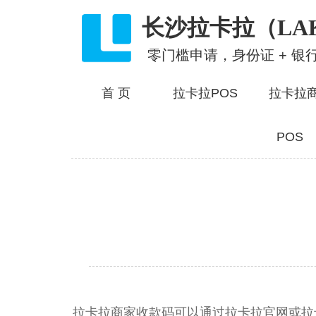
长沙拉卡拉（LA
零门槛申请，身份证 + 银
首 页
拉卡拉POS
拉卡拉
POS
拉卡拉商家收款码可以通过拉卡拉官网或拉卡