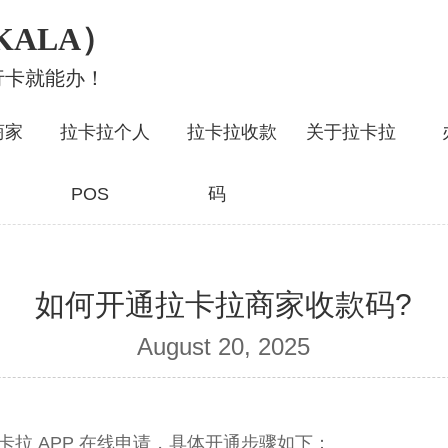
KALA）
行卡就能办！
商家
拉卡拉个人
拉卡拉收款
关于拉卡拉
POS
码
如何开通拉卡拉商家收款码?
August 20, 2025
拉 APP 在线申请，具体开通步骤如下：