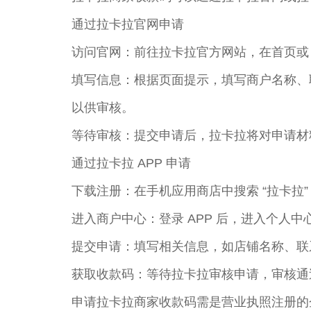
通过拉卡拉官网申请
访问官网：前往拉卡拉官方网站，在首页或 
填写信息：根据页面提示，填写商户名称、
以供审核。
等待审核：提交申请后，拉卡拉将对申请材
通过拉卡拉 APP 申请
下载注册：在手机应用商店中搜索 “拉卡拉
进入商户中心：登录 APP 后，进入个人中心
提交申请：填写相关信息，如店铺名称、联
获取收款码：等待拉卡拉审核申请，审核通过
申请拉卡拉商家收款码需是营业执照注册的